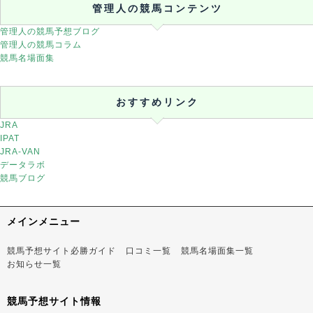
管理人の競馬コンテンツ
管理人の競馬予想ブログ
管理人の競馬コラム
競馬名場面集
おすすめリンク
JRA
IPAT
JRA-VAN
データラボ
競馬ブログ
メインメニュー
競馬予想サイト必勝ガイド
口コミ一覧
競馬名場面集一覧
お知らせ一覧
競馬予想サイト情報