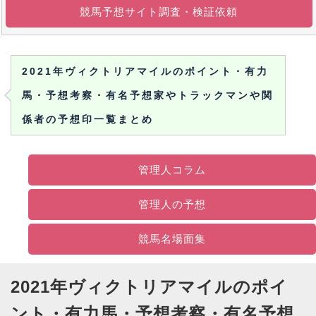
競馬予想サイト調査・検証依頼
2021年ヴィクトリアマイルのポイント・有力
馬・予想考察・有名予想家やトラックマンや関
係者の予想印一覧まとめ
管理人コラム
管理人の予想
競馬名場面集
2021年ヴィクトリアマイルのポイ
ント・有力馬・予想考察・有名予想