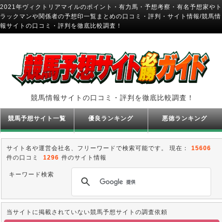
2021年ヴィクトリアマイルのポイント・有力馬・予想考察・有名予想家やト
ラックマンや関係者の予想印一覧まとめの口コミ・評判・サイト情報/競馬情
報サイトの口コミ・評判を徹底比較調査！
競馬情報サイトの口コミ・評判を徹底比較調査！
競馬予想サイト一覧
優良ランキング
悪徳ランキング
サイト名や運営会社名、フリーワードで検索可能です。 現在：
15606
件の口コミ
1296
件のサイト情報
キーワード検索
当サイトに掲載されていない競馬予想サイトの調査依頼