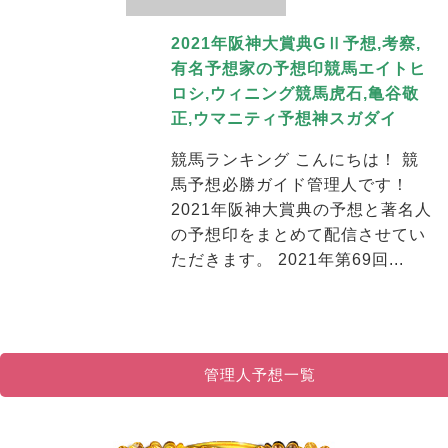
2021年阪神大賞典GⅡ予想,考察,
有名予想家の予想印競馬エイトヒ
ロシ,ウィニング競馬虎石,亀谷敬
正,ウマニティ予想神スガダイ
競馬ランキング こんにちは！ 競
馬予想必勝ガイド管理人です！
2021年阪神大賞典の予想と著名人
の予想印をまとめて配信させてい
ただきます。 2021年第69回...
管理人予想一覧