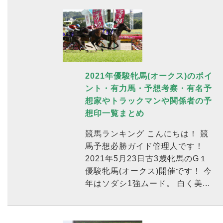
2021年優駿牝馬(オークス)のポイ
ント・有力馬・予想考察・有名予
想家やトラックマンや関係者の予
想印一覧まとめ
競馬ランキング こんにちは！ 競
馬予想必勝ガイド管理人です！
2021年5月23日古3歳牝馬のG１
優駿牝馬(オークス)開催です！ 今
年はソダシ1強ムード。 白く美...