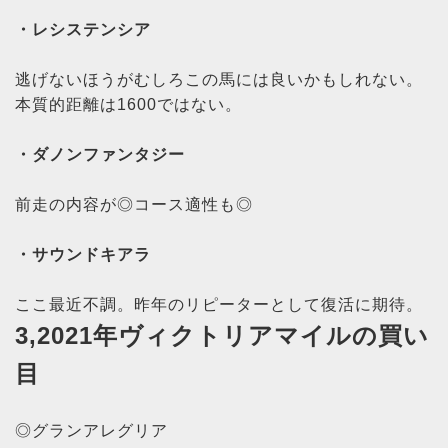
・レシステンシア
逃げないほうがむしろこの馬には良いかもしれない。
本質的距離は1600ではない。
・ダノンファンタジー
前走の内容が◎コース適性も◎
・サウンドキアラ
ここ最近不調。昨年のリピーターとして復活に期待。
3,
2021年
ヴィクトリアマイル
の買い
目
◎グランアレグリア