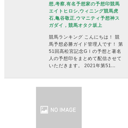
想,考察,有名予想家の予想印競馬
エイトヒロシ,ウィニング競馬虎
石,亀谷敬正,ウマニティ予想神ス
ガダイ，競馬オタク坂上
競馬ランキング こんにちは！ 競
馬予想必勝ガイド管理人です！ 第
51回高松宮記念GⅠの予想と著名
人の予想印をまとめて配信させて
いただきます。 2021年第51...