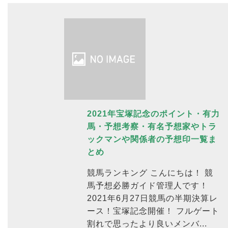
2021年宝塚記念のポイント・有力
馬・予想考察・有名予想家やトラ
ックマンや関係者の予想印一覧ま
とめ
競馬ランキング こんにちは！ 競
馬予想必勝ガイド管理人です！
2021年6月27日競馬の半期決算レ
ース！宝塚記念開催！ フルゲート
割れで思ったより良いメンバ...