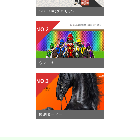
GLORIA(グロリア)
NO.2
ウマニキ
NO.3
横綱ダービー