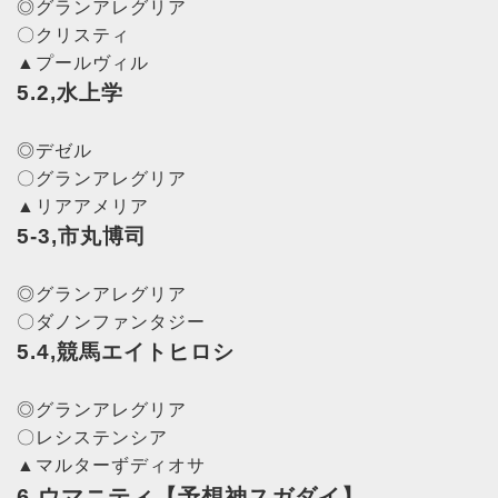
◎グランアレグリア
〇クリスティ
▲プールヴィル
5.2
,水上学
◎デゼル
〇グランアレグリア
▲リアアメリア
5-3,市丸博司
◎グランアレグリア
〇ダノンファンタジー
5.4
,競馬エイトヒロシ
◎グランアレグリア
〇レシステンシア
▲マルターずディオサ
6,ウマニティ【予想神スガダイ】