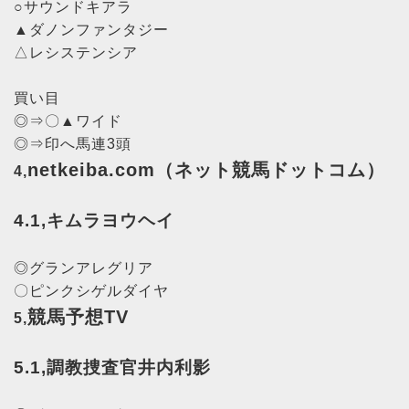
○サウンドキアラ
▲ダノンファンタジー
△レシステンシア
買い目
◎⇒〇▲ワイド
◎⇒印へ馬連3頭
netkeiba.com（ネット競馬ドットコム）
4,
4.1
,キムラヨウヘイ
◎グランアレグリア
〇ピンクシゲルダイヤ
競馬予想TV
5,
5.1
,調教捜査官井内利影