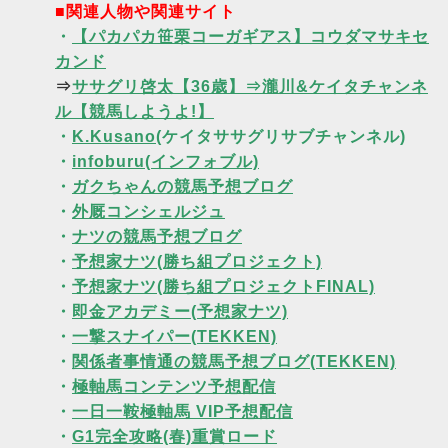
■関連人物や関連サイト
・
【パカパカ笹栗コーガギアス】コウダマサキセ
カンド
⇒
ササグリ啓太【36歳】⇒瀧川&ケイタチャンネ
ル【競馬しようよ!】
・
K.Kusano
(ケイタササグリサブチャンネル)
・
infoburu(インフォブル)
・
ガクちゃんの競馬予想ブログ
・
外厩コンシェルジュ
・
ナツの競馬予想ブログ
・
予想家ナツ(勝ち組プロジェクト)
・
予想家ナツ(勝ち組プロジェクトFINAL)
・
即金アカデミー(予想家ナツ)
・
一撃スナイパー(TEKKEN)
・
関係者事情通の競馬予想ブログ(TEKKEN)
・
極軸馬コンテンツ予想配信
・
一日一鞍極軸馬 VIP予想配信
・
G1完全攻略(春)重賞ロード