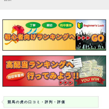
競馬の虎の口コミ・評判・評価