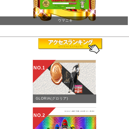
ウマニキ
NO.1
GLORIA(グロリア)
NO.2