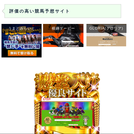
評価の高い競馬予想サイト
うまとみらいと
横綱ダービー
GLORIA(グロリア)