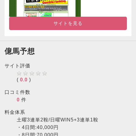
サイトを見る
億馬予想
サイト評価
(
0.0
)
口コミ件数
0
件
料金体系
土曜3連単2鞍/日曜WIN5+3連単1鞍
・4日間:40,000円
・8日間:70,000円