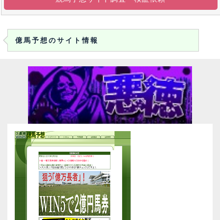
億馬予想のサイト情報