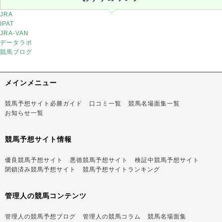
JRA
IPAT
JRA-VAN
データラボ
競馬ブログ
メインメニュー
競馬予想サイト必勝ガイド
口コミ一覧
競馬名場面集一覧
お知らせ一覧
競馬予想サイト情報
優良競馬予想サイト
悪徳競馬予想サイト
検証中競馬予想サイト
閉鎖済み競馬予想サイト
競馬予想サイトランキング
管理人の競馬コンテンツ
管理人の競馬予想ブログ
管理人の競馬コラム
競馬名場面集