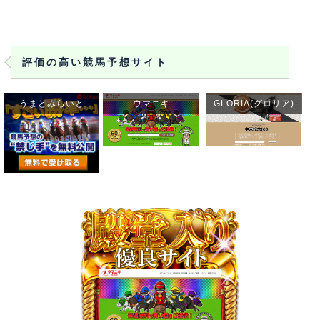
評価の高い競馬予想サイト
うまとみらいと
ウマニキ
GLORIA(グロリア)