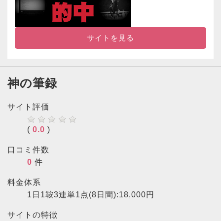
サイトを見る
神の筆録
サイト評価
(
0.0
)
口コミ件数
0
件
料金体系
1日1鞍3連単1点(8日間):18,000円
サイトの特徴