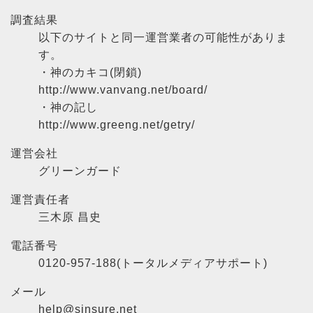
調査結果
以下のサイトと同一運営業者の可能性がありま
す。
・神のカキコ(閉鎖)
http://www.vanvang.net/board/
・神の記し
http://www.greeng.net/getry/
運営会社
グリーンガード
運営責任者
三木原 昌史
電話番号
0120-957-188(トータルメディアサポート)
メール
help@sinsure.net