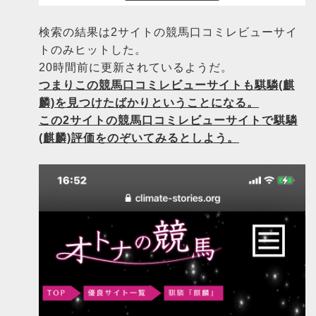
検索の結果は2サイトの競馬口コミレビューサイ
トのみヒットした。
20時間前に更新されているようだ。
つまりこの競馬口コミレビューサイトも騏驎(麒
麟)を見つけたばかりということになる。
この2サイトの競馬口コミレビューサイトで騏驎
(麒麟)評価をのぞいてみるとしよう。