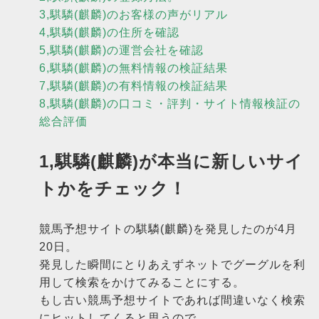
3,騏驎(麒麟)のお客様の声がリアル
4,騏驎(麒麟)の住所を確認
5,騏驎(麒麟)の運営会社を確認
6,騏驎(麒麟)の無料情報の検証結果
7,騏驎(麒麟)の有料情報の検証結果
8,騏驎(麒麟)の口コミ・評判・サイト情報検証の
総合評価
1,騏驎(麒麟)が本当に新しいサイ
トかをチェック！
競馬予想サイトの騏驎(麒麟)を発見したのが4月
20日。
発見した瞬間にとりあえずネットでグーグルを利
用して検索をかけてみることにする。
もし古い競馬予想サイトであれば間違いなく検索
にヒットしてくると思うので。