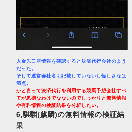
入金先口座情報を確認すると決済代行会社のよう
だった。
そして運営会社名も記載していないし怪しさなは
満点。
かと言って決済代行を利用する競馬予想会社すべ
てが悪徳なわけでなないのでしっかりと無料情報
や有料情報の検証結果を分析したい。
6,騏驎(麒麟)の無料情報の検証結
果