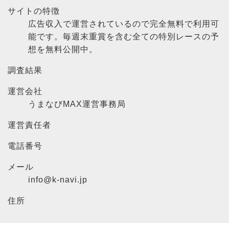
サイトの特徴
広告収入で運営されているので完全無料で利用可
能です。毎週末重賞を含む全ての特別レースの予
想を無料公開中。
調査結果
運営会社
うまなびMAX運営事務局
運営責任者
電話番号
メール
info@k-navi.jp
住所