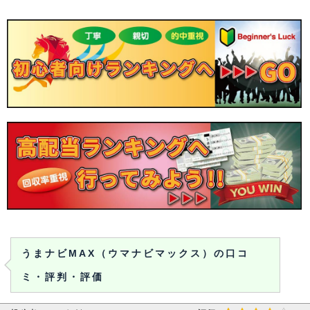
うまナビMAX（ウマナビマックス）の口コ
ミ・評判・評価