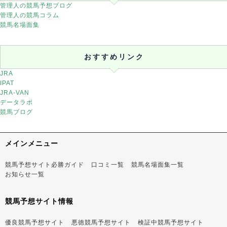
管理人の競馬予想ブログ
管理人の競馬コラム
競馬名場面集
おすすめリンク
JRA
IPAT
JRA-VAN
データラボ
競馬ブログ
メインメニュー
競馬予想サイト必勝ガイド
口コミ一覧
競馬名場面集一覧
お知らせ一覧
競馬予想サイト情報
優良競馬予想サイト
悪徳競馬予想サイト
検証中競馬予想サイト