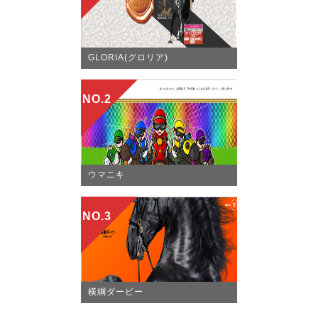
GLORIA(グロリア)
NO.2
ウマニキ
NO.3
横綱ダービー