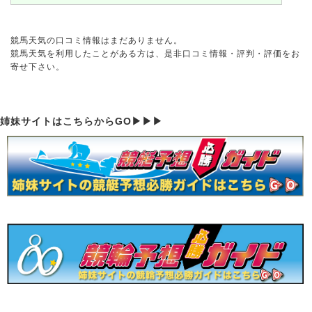
競馬天気の口コミ情報はまだありません。
競馬天気を利用したことがある方は、是非口コミ情報・評判・評価をお
寄せ下さい。
姉妹サイトはこちらからGO▶▶▶