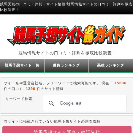
競馬天気の口コミ・評判・サイト情報/競馬情報サイトの口コミ・評判を徹底
比較調査！
競馬情報サイトの口コミ・評判を徹底比較調査！
競馬予想サイト一覧
優良ランキング
悪徳ランキング
サイト名や運営会社名、フリーワードで検索可能です。 現在：
15606
件の口コミ
1296
件のサイト情報
キーワード検索
当サイトに掲載されていない競馬予想サイトの調査依頼
競馬予想サイト調査・検証依頼