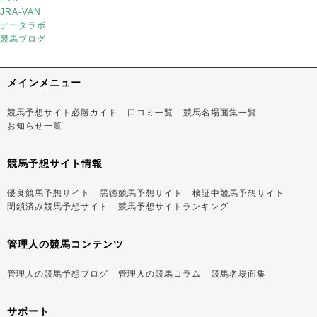
JRA-VAN
データラボ
競馬ブログ
メインメニュー
競馬予想サイト必勝ガイド
口コミ一覧
競馬名場面集一覧
お知らせ一覧
競馬予想サイト情報
優良競馬予想サイト
悪徳競馬予想サイト
検証中競馬予想サイト
閉鎖済み競馬予想サイト
競馬予想サイトランキング
管理人の競馬コンテンツ
管理人の競馬予想ブログ
管理人の競馬コラム
競馬名場面集
サポート