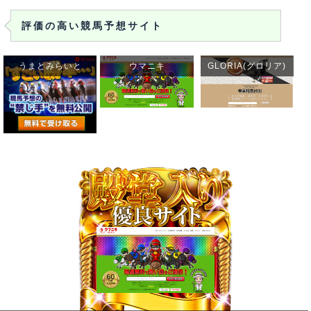
評価の高い競馬予想サイト
うまとみらいと
ウマニキ
GLORIA(グロリア)