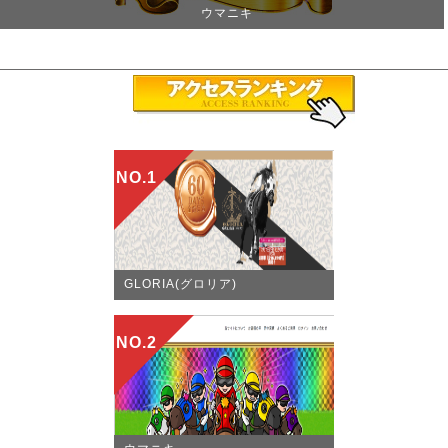
ウマニキ
NO.1
GLORIA(グロリア)
NO.2