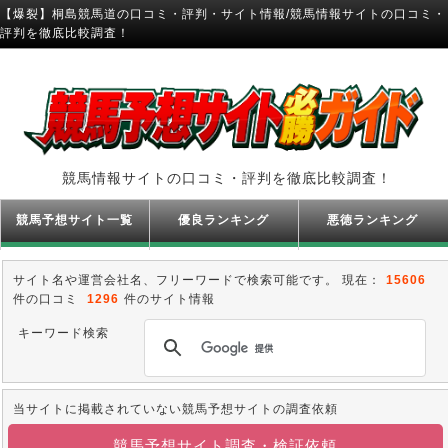
【爆裂】桐島競馬道の口コミ・評判・サイト情報/競馬情報サイトの口コミ・
評判を徹底比較調査！
競馬情報サイトの口コミ・評判を徹底比較調査！
競馬予想サイト一覧
優良ランキング
悪徳ランキング
サイト名や運営会社名、フリーワードで検索可能です。 現在：
15606
件の口コミ
1296
件のサイト情報
キーワード検索
当サイトに掲載されていない競馬予想サイトの調査依頼
競馬予想サイト調査・検証依頼