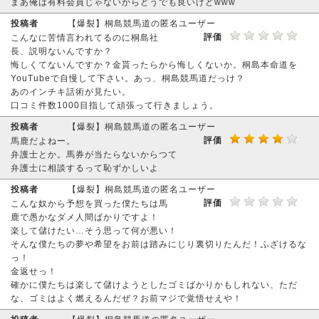
まあ俺は有料会員じゃないからどうでも良いけどwww
投稿者
【爆裂】桐島競馬道の匿名ユーザー
評価
こんなに苦情言われてるのに桐島社
長、説明ないんですか？
悔しくてないんですか？金貰ったらから悔しくないか。桐島本命道を
YouTubeで自慢して下さい。あっ、桐島競馬道だっけ？
あのインチキ話術が見たい。
口コミ件数1000目指して頑張って行きましょう。
投稿者
【爆裂】桐島競馬道の匿名ユーザー
評価
馬鹿だよねー。
弁護士とか。馬券が当たらないからつて
弁護士に相談するって恥ずかしいよ
投稿者
【爆裂】桐島競馬道の匿名ユーザー
評価
こんな奴から予想を買った僕たちは馬
鹿で愚かなダメ人間ばかりですよ！
楽して儲けたい…そう思って何が悪い！
そんな僕たちの夢や希望をお前は踏みにじり裏切りたんだ！ふざけるな
っ！
金返せっ！
確かに僕たちは楽して儲けようとしたゴミばかりかもしれない、ただ
な、ゴミはよく燃えるんだぜ？お前マジで覚悟せえや！