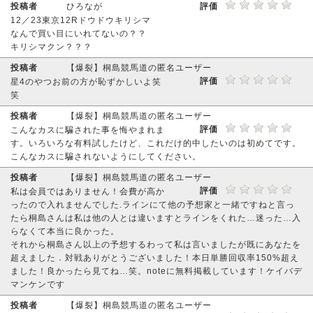
投稿者
ひろなが
評価
12／23東京12Rドウドウキリシマ
なんで買い目にいれてないの？？
キリシマクン？？？
投稿者
【爆裂】桐島競馬道の匿名ユーザー
評価
星4のやつお前の方が恥ずかしいよ笑
笑
投稿者
【爆裂】桐島競馬道の匿名ユーザー
評価
こんなカスに騙された事を悔やまれま
す。いろいろな有料試したけど、これだけ的中したいのは初めてです。
こんなカスに騙されないようにしてください。
投稿者
【爆裂】桐島競馬道の匿名ユーザー
評価
私は会員ではありません！会費が高か
ったので入れませんでした.ラインにて他の予想家と一緒ですねと言っ
たら桐島さんは私は他の人とは違いますとラインをくれた…迷った…入
らなくて本当に良かった。
それから桐島さん以上の予想するわって私は言いましたが既にあなたを
超えました．対戦ありがとうございました！本日単勝回収率150%超え
ました！良かったら見てね…笑。noteに無料掲載しています！ケイバデ
マンケンです
投稿者
【爆裂】桐島競馬道の匿名ユーザー