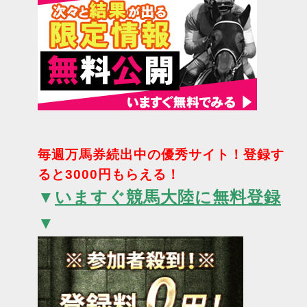
毎週万馬券続出中の優秀サイト！登録す
ると3000円もらえる！
▼
いますぐ競馬大陸に無料登録
▼