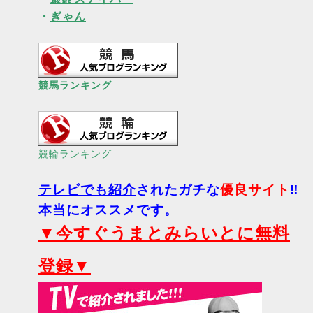
・
ぎゃん
競馬ランキング
競輪ランキング
テレビでも紹介
されたガチな
優良サイト
‼
本当にオススメです。
▼今
すぐうまとみらいとに無料
登録
▼