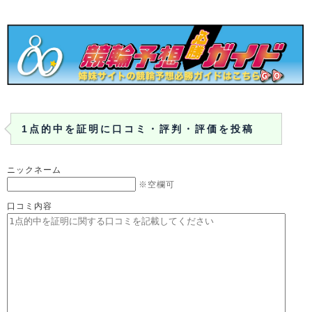
1点的中を証明に口コミ・評判・評価を投稿
ニックネーム
※空欄可
口コミ内容