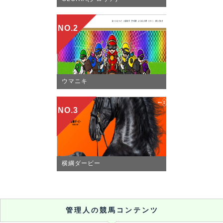
NO.2
ウマニキ
NO.3
横綱ダービー
管理人の競馬コンテンツ