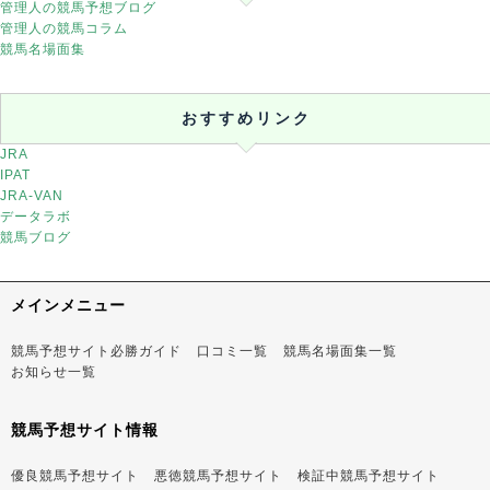
管理人の競馬予想ブログ
管理人の競馬コラム
競馬名場面集
おすすめリンク
JRA
IPAT
JRA-VAN
データラボ
競馬ブログ
メインメニュー
競馬予想サイト必勝ガイド
口コミ一覧
競馬名場面集一覧
お知らせ一覧
競馬予想サイト情報
優良競馬予想サイト
悪徳競馬予想サイト
検証中競馬予想サイト