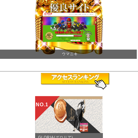
ウマニキ
NO.1
GLORIA(グロリア)