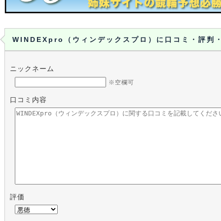
WINDEXpro（ウィンデックスプロ）に口コミ・評判
ニックネーム
※空欄可
口コミ内容
評価