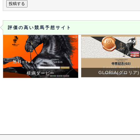
評価の高い競馬予想サイト
GLORIA(グロリア)
横綱ダービー