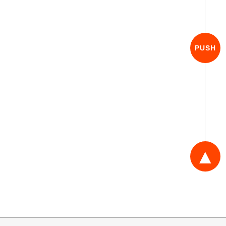
PUSH
▲