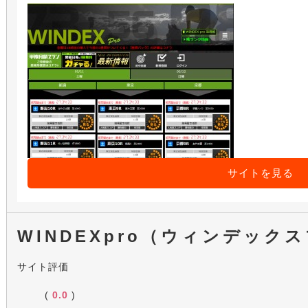
サイトを見る
WINDEXpro（ウィンデック
サイト評価
(
0.0
)