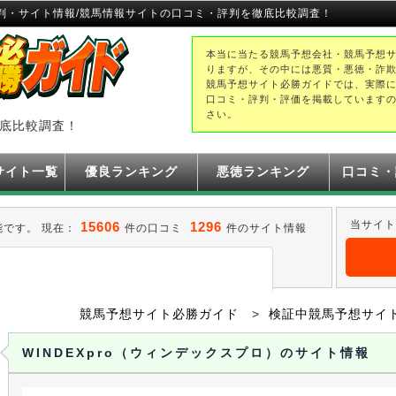
・評判・サイト情報/競馬情報サイトの口コミ・評判を徹底比較調査！
本当に当たる競馬予想会社・競馬予想
りますが、その中には悪質・悪徳・詐
競馬予想サイト必勝ガイドでは、実際
口コミ・評判・評価を掲載しています
さい。
底比較調査！
サイト一覧
優良ランキング
悪徳ランキング
口コミ・
当サイト
15606
1296
です。 現在：
件の口コミ
件のサイト情報
競馬予想サイト必勝ガイド
検証中競馬予想サイ
WINDEXpro（ウィンデックスプロ）のサイト情報