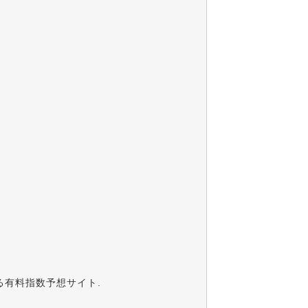
有料指数予想サイト.