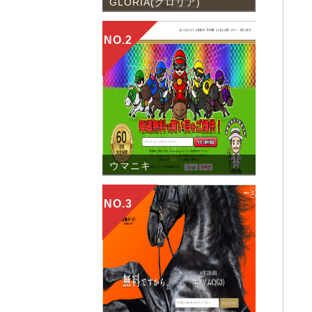
GLORIA(グロリア)
NO.2
ウマニキ
NO.3