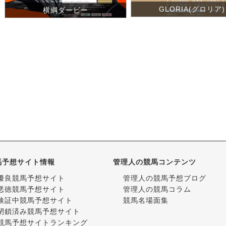
GLORIA(グロリア)
横綱ダービー
馬予想サイト情報
管理人の競馬コンテンツ
優良競馬予想サイト
管理人の競馬予想ブログ
悪徳競馬予想サイト
管理人の競馬コラム
検証中競馬予想サイト
競馬名場面集
閉鎖済み競馬予想サイト
競馬予想サイトランキング