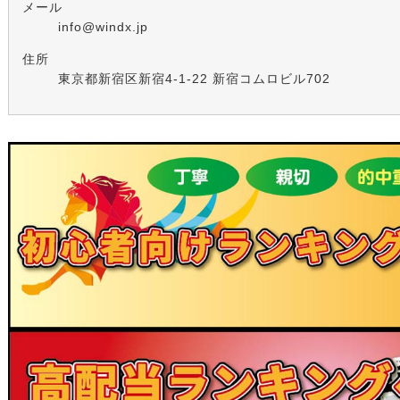
メール
info@windx.jp
住所
東京都新宿区新宿4-1-22 新宿コムロビル702