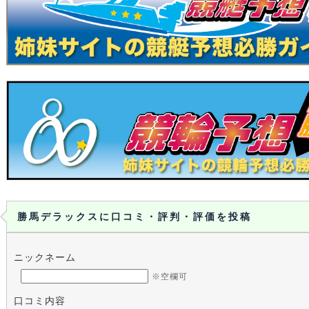
勝馬デラックスに口コミ・評判・評価を投稿
ニックネーム
※空欄可
口コミ内容