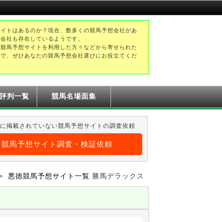
サイトはあるのか？現在、数多くの競馬予想会社があ
欺会社も存在しているようです。
に競馬予想サイトを利用した方々などから寄せられた
ので、ぜひあなたの競馬予想会社選びにお役立てくだ
評判一覧
競馬名場面集
に掲載されていない競馬予想サイトの調査依頼
競馬予想サイト調査・検証依頼
悪徳競馬予想サイト一覧
勝馬デラックス