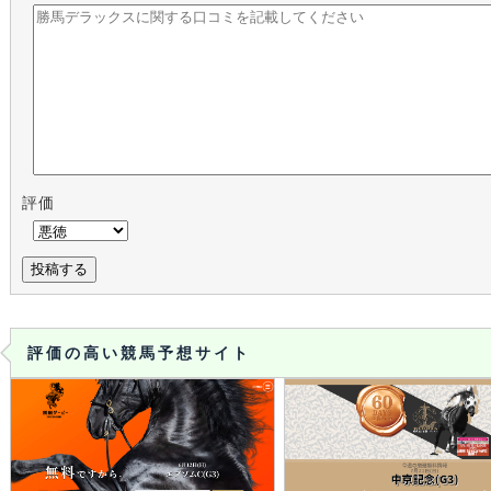
評価
評価の高い競馬予想サイト