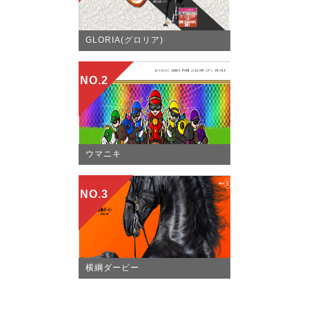
GLORIA(グロリア)
NO.2
ウマニキ
NO.3
横綱ダービー