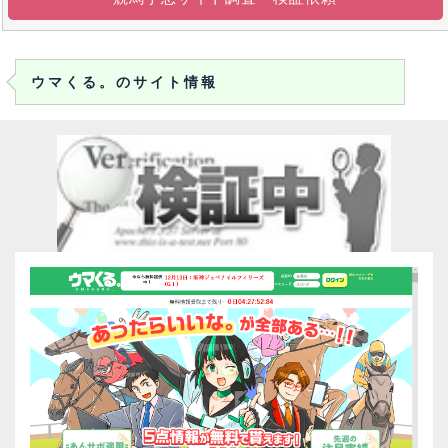
ウマくる。のサイト情報