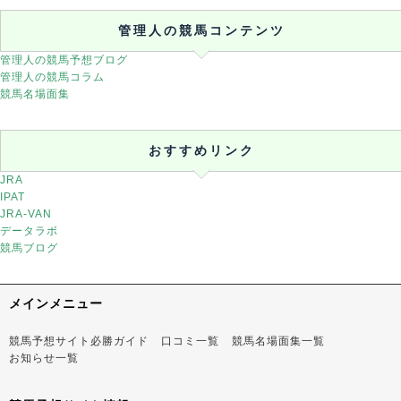
管理人の競馬コンテンツ
管理人の競馬予想ブログ
管理人の競馬コラム
競馬名場面集
おすすめリンク
JRA
IPAT
JRA-VAN
データラボ
競馬ブログ
メインメニュー
競馬予想サイト必勝ガイド
口コミ一覧
競馬名場面集一覧
お知らせ一覧