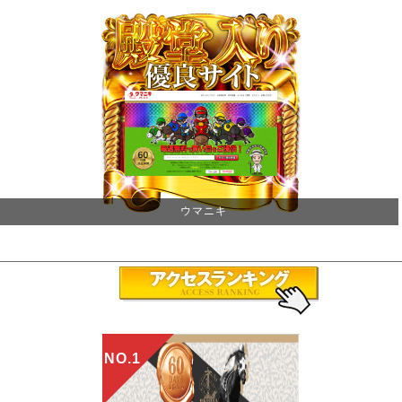
ウマニキ
NO.1