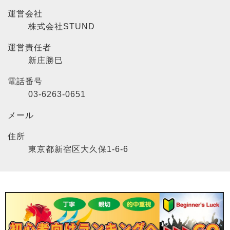
運営会社
株式会社STUND
運営責任者
新庄勝巳
電話番号
03-6263-0651
メール
住所
東京都新宿区大久保1-6-6