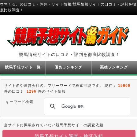
ウマくる。の口コミ・評判・サイト情報/競馬情報サイトの口コミ・評判を徹
底比較調査！
競馬情報サイトの口コミ・評判を徹底比較調査！
競馬予想サイト一覧
優良ランキング
悪徳ランキング
サイト名や運営会社名、フリーワードで検索可能です。 現在：
15606
件の口コミ
1296
件のサイト情報
キーワード検索
当サイトに掲載されていない競馬予想サイトの調査依頼
競馬予想サイト調査・検証依頼