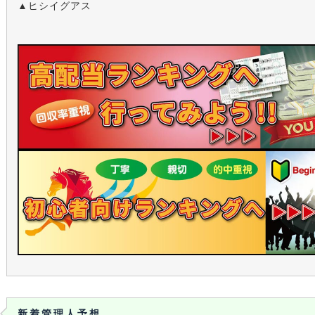
▲ヒシイグアス
新着管理人予想