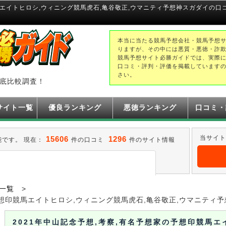
競馬エイトヒロシ,ウィニング競馬虎石,亀谷敬正,ウマニティ予想神スガダイの
本当に当たる競馬予想会社・競馬予想
りますが、その中には悪質・悪徳・詐
競馬予想サイト必勝ガイドでは、実際
口コミ・評判・評価を掲載しています
さい。
底比較調査！
サイト一覧
優良ランキング
悪徳ランキング
口コミ・
当サイト
15606
1296
です。 現在：
件の口コミ
件のサイト情報
一覧
予想印競馬エイトヒロシ,ウィニング競馬虎石,亀谷敬正,ウマニティ
2021年中山記念予想,考察,有名予想家の予想印競馬エ