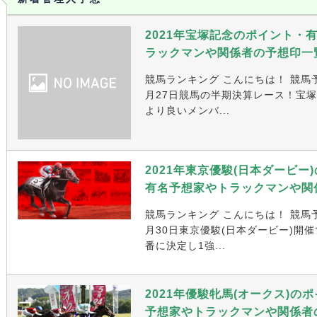
2021年宝塚記念のポイント・
ラックマンや関係者の予想印一
競馬ランキング こんにちは！ 競馬予
月27日競馬の半期決算レース！宝
より良いメンバ...
2021年東京優駿(日本ダービ
有名予想家やトラックマンや関
競馬ランキング こんにちは！ 競馬予
月30日東京優駿(日本ダービー)開
番に決定し1強...
2021年優駿牝馬(オークス)
予想家やトラックマンや関係者