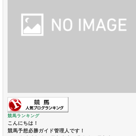
競馬ランキング
こんにちは！
競馬予想必勝ガイド管理人です！