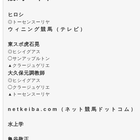
ヒロシ
◎トーセンスーリヤ
ウィニング競馬（テレビ）
東スポ
虎石晃
◎ヒシイグアス
◯サンアップルトン
▲クラージュゲリエ
大久保元調教師
◎ヒシイグアス
◯クラージュゲリエ
▲トーセンスーリヤ
netkeiba.com（ネット競馬ドットコム）
水上学
亀谷敬正