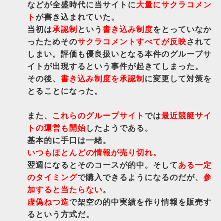
などが全盛時代に当サイトに
大量にサクラコメン
ト
が書き込まれていた。
当初は
承認制
という
書き込み制度
をとっていなか
ったためその
サクラコメントすべてが反映
されて
しまい。評価も優良扱いとなる本件のグループサ
イトが出現するという事件が起きてしまった。
その後、
書き込み制度を承認制
に変更して対策を
とることになった。
また、
これらのグループサイト
では
最近競艇サイ
トの運営も開始
したようである。
基本的に手口は一緒。
いつもほとんどの情報が売り切れ。
翌週になるとそのコースが的中。そして
ある一定
のタイミング
で購入できるようになるのだが、
参
加すると当たらない
。
虚偽ねつ造
で架空の的中実績を作り情報を販売す
るという方式だ。