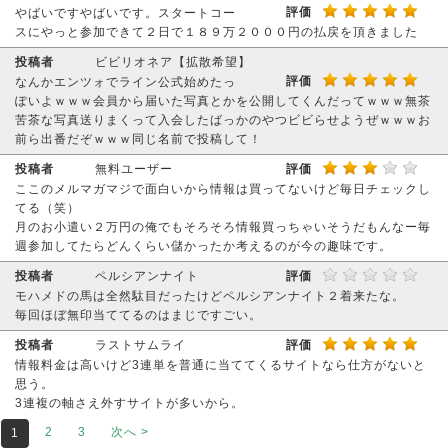
評価
やばいですやばいです。スタートコー
スにやっと参加できて２日で１８９万２０００円の払戻を頂きました
投稿者
ビビリオネア【拡散希望】
評価
なんかエンツォでライン公式始めたっ
ぽいよｗｗｗ会員から届いた写真とかを公開してくんだってｗｗｗ無茶
苦茶な写真送りまくって入会したばっかのやつビビらせようぜｗｗｗお
前ら出番だぞｗｗｗ同じ名前で投稿して！
投稿者
無料ユーザー
評価
ここのメルマガマジで面白いから情報は買ってないけど毎日チェックし
てる（笑）
月のお小遣い２万円の俺でもそろそろ情報買っちゃいそうだもんなー毎
週参加してたらどんくらい儲かったか考えるのが今の趣味です。
投稿者
ペルシアンナイト
評価
モハメドの馬は全然駄目だったけどペルシアンナイト２着来たな。
毎回ほぼ無印当ててるのはまじですごい。
投稿者
ラストサムライ
評価
情報料金は高いけど3連単を普通に当ててくるサイトなら仕方がないと
思う。
3連複の軸さえ外すサイトが多いから。
2
3
次へ >
1