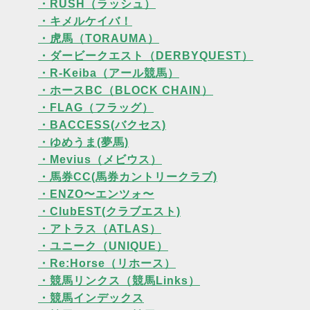
・RUSH（ラッシュ）
・キメルケイバ！
・虎馬（TORAUMA）
・ダービークエスト（DERBYQUEST）
・R-Keiba（アール競馬）
・ホースBC（BLOCK CHAIN）
・FLAG（フラッグ）
・BACCESS(バクセス)
・ゆめうま(夢馬)
・Mevius（メビウス）
・馬券CC(馬券カントリークラブ)
・ENZO〜エンツォ〜
・ClubEST(クラブエスト)
・アトラス（ATLAS）
・ユニーク（UNIQUE）
・Re:Horse（リホース）
・競馬リンクス（競馬Links）
・競馬インデックス