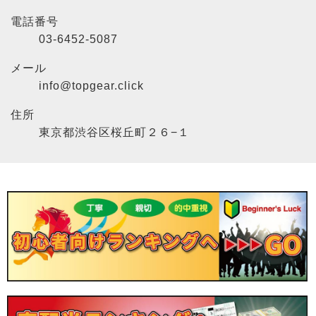
電話番号
03-6452-5087
メール
info@topgear.click
住所
東京都渋谷区桜丘町２６−１