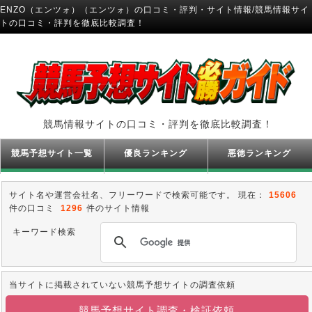
ENZO（エンツォ）（エンツォ）の口コミ・評判・サイト情報/競馬情報サイ
トの口コミ・評判を徹底比較調査！
競馬情報サイトの口コミ・評判を徹底比較調査！
競馬予想サイト一覧
優良ランキング
悪徳ランキング
サイト名や運営会社名、フリーワードで検索可能です。 現在：
15606
件の口コミ
1296
件のサイト情報
キーワード検索
当サイトに掲載されていない競馬予想サイトの調査依頼
競馬予想サイト調査・検証依頼