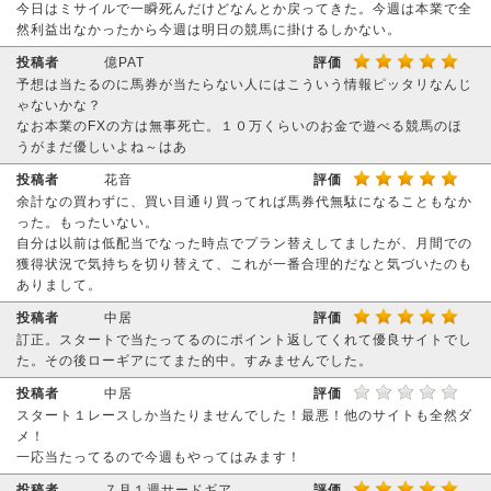
今日はミサイルで一瞬死んだけどなんとか戻ってきた。今週は本業で全
然利益出なかったから今週は明日の競馬に掛けるしかない。
投稿者
億PAT
評価
予想は当たるのに馬券が当たらない人にはこういう情報ピッタリなんじ
ゃないかな？
なお本業のFXの方は無事死亡。１０万くらいのお金で遊べる競馬のほ
うがまだ優しいよね～はあ
投稿者
花音
評価
余計なの買わずに、買い目通り買ってれば馬券代無駄になることもなか
った。もったいない。
自分は以前は低配当でなった時点でプラン替えしてましたが、月間での
獲得状況で気持ちを切り替えて、これが一番合理的だなと気づいたのも
ありまして。
投稿者
中居
評価
訂正。スタートで当たってるのにポイント返してくれて優良サイトでし
た。その後ローギアにてまた的中。すみませんでした。
投稿者
中居
評価
スタート１レースしか当たりませんでした！最悪！他のサイトも全然ダ
メ！
一応当たってるので今週もやってはみます！
投稿者
７月１週サードギア
評価