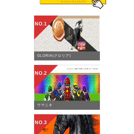
NO.1
GLORIA(グロリア)
NO.2
ウマニキ
NO.3