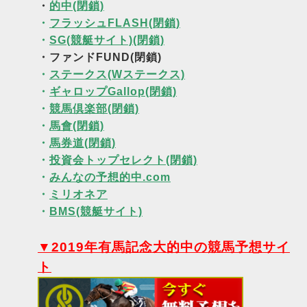
・
的中(閉鎖)
・
フラッシュFLASH(閉鎖)
・
SG(競艇サイト)(閉鎖)
・ファンドFUND(閉鎖)
・
ステークス(Wステークス)
・
ギャロップGallop(閉鎖)
・
競馬倶楽部(閉鎖)
・
馬會(閉鎖)
・
馬券道(閉鎖)
・
投資会トップセレクト(閉鎖)
・
みんなの予想的中.com
・
ミリオネア
・
BMS(競艇サイト)
▼2019年有馬記念大的中の競馬予想サイ
ト