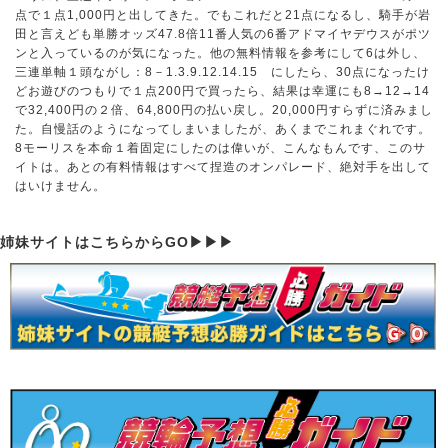
点で１点1,000円と出してきた。でもこれだと21点になるし、騎手が岩
田と言えども単勝オッズ47.8倍11番人気の6番アドマイヤデウスがポツ
ンと入っているのが気になった。他の無料情報を参考にして6は外し、
三連単軸１頭ながし：8－1.3.9.12.14.15 にしたら、30点になったけ
どお遊びのつもりで１点200円で買ったら、結果は幸運にも8→12→14
で32,400円の２倍、64,800円の払い戻し。20,000円すらずに済みまし
た。自慢話のようになってしまいましたが、あくまでこれまぐれです。
8モーリスを本命１着固定にしたのは偉いが、こんなもんです、このサ
イトは。あとの有料情報はすべて捏造のオンパレード、絶対手を出して
はいけません。
姉妹サイトはこちらからGO▶▶▶