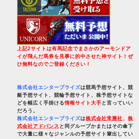
上記2サイトは有馬記念でまさかのアーモンドア
イが飛んだ馬券を見事に的中させた神サイト！ぜ
ひ無料なのでご登録ください！
株式会社エンタープライズ
は競馬予想サイト、競
艇予想サイト、競輪予想サイト、株予想サイトな
どを幅広く手掛ける
情報サイト大手
と言っていい
だろう。
株式会社エンタープライズ
は
株式会社常勝社
、
株
式会社アドバンス
と同グループかまたはその傘下
で大量に様々なジャンルの予想サイト輩出してい