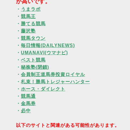
が高いです。
・
うまラボ
・
競馬王
・
勝てる競馬
・
藤沢塾
・
競馬タウン
・
毎日情報(DAILYNEWS)
・
UMANAVI(ウマナビ)
・
ベスト競馬
・
秘株塾(閉鎖)
・
会員制王道馬券投資ロイヤル
・
札束！勝馬トレジャーハンター
・
ホース・ダイレクト
・
競馬通
・
金馬券
・
必中
以下のサイトと関連がある可能性があります。