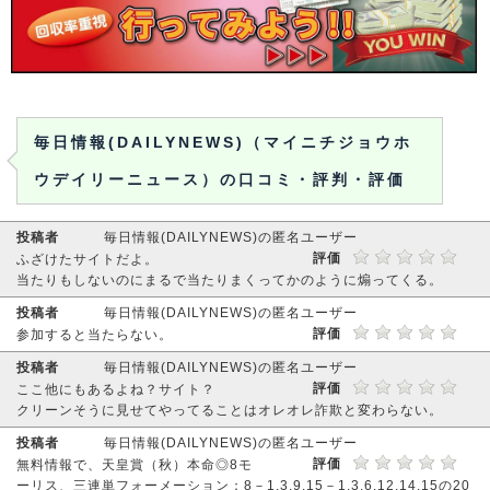
毎日情報(DAILYNEWS)（マイニチジョウホ
ウデイリーニュース）の口コミ・評判・評価
投稿者
毎日情報(DAILYNEWS)の匿名ユーザー
評価
ふざけたサイトだよ。
当たりもしないのにまるで当たりまくってかのように煽ってくる。
投稿者
毎日情報(DAILYNEWS)の匿名ユーザー
評価
参加すると当たらない。
投稿者
毎日情報(DAILYNEWS)の匿名ユーザー
評価
ここ他にもあるよね？サイト？
クリーンそうに見せてやってることはオレオレ詐欺と変わらない。
投稿者
毎日情報(DAILYNEWS)の匿名ユーザー
評価
無料情報で、天皇賞（秋）本命◎8モ
ーリス、三連単フォーメーション：8－1.3.9.15－1.3.6.12.14.15の20